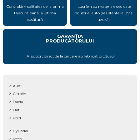
Controlăm calitatea de la prima
Lucrăm cu materiale dedicate
tăietură până la ultima
industriei auto (rezistente la UV și
cusătură
uzură)
GARANȚIA
PRODUCĂTORULUI
Ai suport direct de la cei care au fabricat produsul
Audi
Citroën
Dacia
Fiat
Ford
Hyundai
Iveco